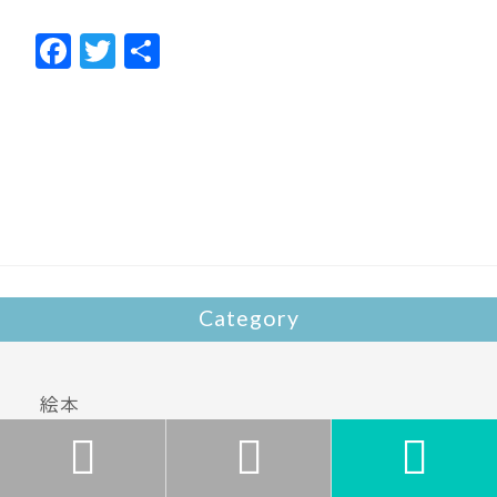
F
T
共
ac
w
有
e
itt
b
er
o
o
k
Category
絵本



岡本かな子 略歴