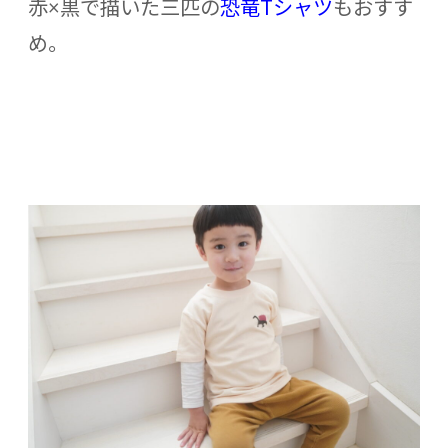
赤×黒で描いた三匹の
恐竜Tシャツ
もおすす
め。