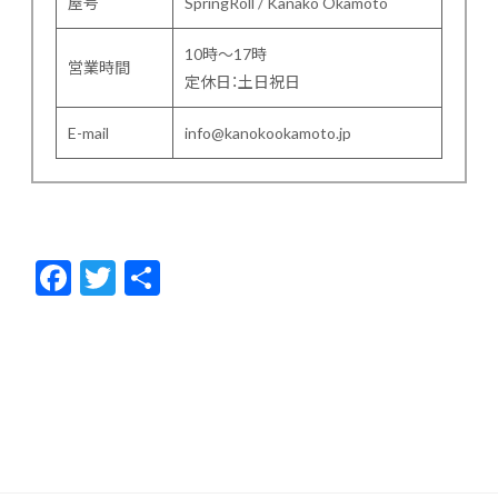
屋号
SpringRoll / Kanako Okamoto
10時～17時
営業時間
定休日：土日祝日
E-mail
info@kanokookamoto.jp
F
T
共
ac
w
有
e
itt
b
er
o
o
k