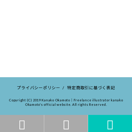
プライバシーポリシー
/
特定商取引に基づく表記
Copyright (C) 2019 Kanako Okamoto｜Freelance illustrator kanako
Okamoto's official website. All rights Reserved.


