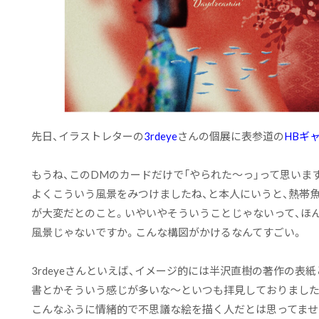
先日、イラストレターの
3rdeye
さんの個展に表参道の
HBギ
もうね、このDMのカードだけで「やられた〜っ」って思います
よくこういう風景をみつけましたね、と本人にいうと、熱帯
が大変だとのこと。いやいやそういうことじゃないって、ほんとう
風景じゃないですか。こんな構図がかけるなんてすごい。
3rdeyeさんといえば、イメージ的には半沢直樹の著作の表
書とかそういう感じが多いな〜といつも拝見しておりました
こんなふうに情緒的で不思議な絵を描く人だとは思ってませ