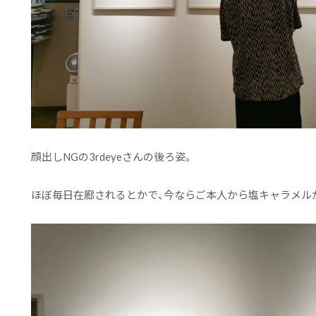
顔出しNGの3rdeyeさんの後ろ姿。
ほぼ毎日在廊されるとかで、今ならご本人から塩キャラメル