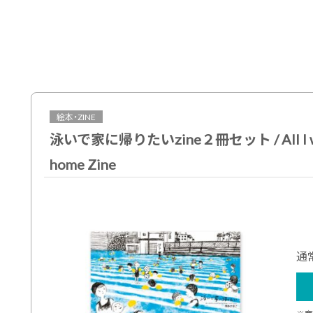
絵本・ZINE
泳いで家に帰りたいzine２冊セット / All I want 
home Zine
通