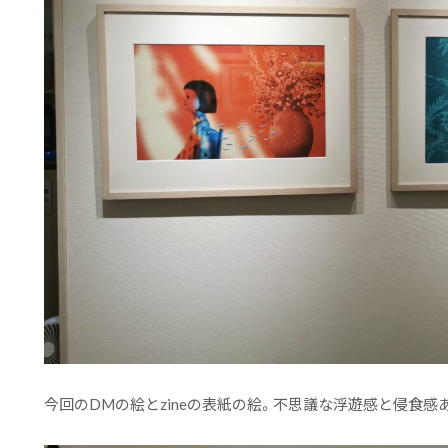
今回のDMの絵とzineの表紙の絵。不思議な浮遊感と侵食感