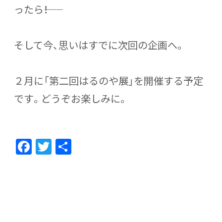
ったら――！
そして今、思いはすでに次回の企画へ。
２月に「第二回はるのや展」を開催する予定
です。どうぞお楽しみに。
F
T
共
ac
w
有
e
itt
b
er
o