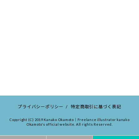
プライバシーポリシー
/
特定商取引に基づく表記
Copyright (C) 2019 Kanako Okamoto｜Freelance illustrator kanako
Okamoto's official website. All rights Reserved.