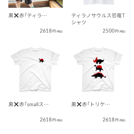
黒
赤「ティラ…
ティラノサウルス恐竜T
シャツ
2618
2500
円
円
(税込)
(税込)
黒
赤「smallス…
黒
赤「トリケ…
2618
2618
円
円
(税込)
(税込)