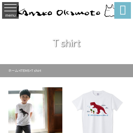

menu
T shirt
ホーム
>
ITEMS
>
T shirt