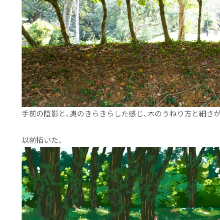
手前の陰影と、奥のきらきらした感じ、木のうねり方と細さ
以前描いた、