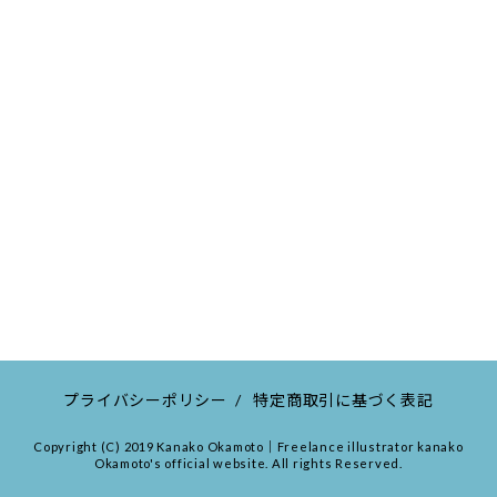
プライバシーポリシー
/
特定商取引に基づく表記
Copyright (C) 2019 Kanako Okamoto｜Freelance illustrator kanako
Okamoto's official website. All rights Reserved.