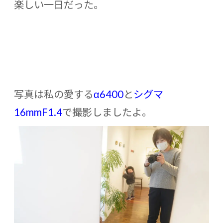
楽しい一日だった。
写真は私の愛する
α6400
と
シグマ
16mmF1.4
で撮影しましたよ。