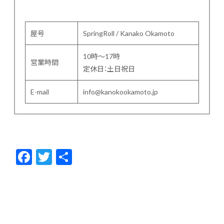
屋号
SpringRoll / Kanako Okamoto
10時～17時
営業時間
定休日：土日祝日
E-mail
info@kanokookamoto.jp
F
T
共
ac
w
有
e
itt
b
er
o